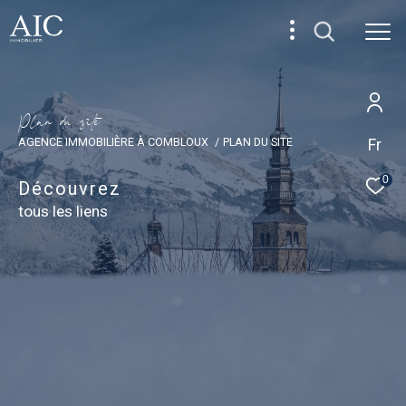
P
l
a
n
d
u
s
i
t
e
Fr
AGENCE IMMOBILIÈRE À COMBLOUX
PLAN DU SITE
0
Découvrez
tous les liens