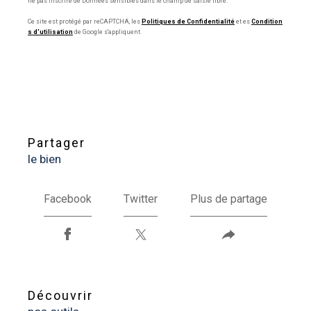
ne pas inscrire de Données sensibles dans le champ de saisie libre.
Ce site est protégé par reCAPTCHA, les
Politiques de Confidentialité
et es
Condition
s d'utilisation
de Google s'appliquent.
partager
le bien
Facebook
Twitter
Plus de partage
découvrir