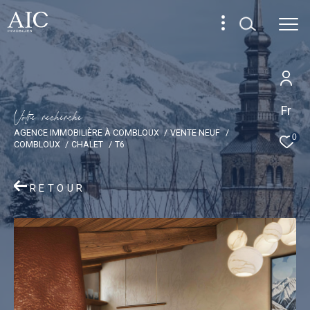
Fr
V
o
t
r
e
r
e
c
h
e
r
c
h
e
AGENCE IMMOBILIÈRE À COMBLOUX
VENTE NEUF
0
COMBLOUX
CHALET
T6
RETOUR