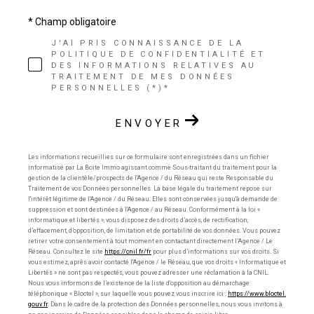
* Champ obligatoire
J'AI PRIS CONNAISSANCE DE LA
POLITIQUE DE CONFIDENTIALITÉ ET
DES INFORMATIONS RELATIVES AU
TRAITEMENT DE MES DONNÉES
PERSONNELLES (*)*
ENVOYER
Les informations recueillies sur ce formulaire sont enregistrées dans un fichier
informatisé par La Boite Immo agissant comme Sous-traitant du traitement pour la
gestion de la clientèle/prospects de l'Agence / du Réseau qui reste Responsable du
Traitement de vos Données personnelles. La base légale du traitement repose sur
l'intérêt légitime de l'Agence / du Réseau. Elles sont conservées jusqu'à demande de
suppression et sont destinées à l'Agence / au Réseau. Conformément à la loi «
informatique et libertés », vous disposez des droits d’accès, de rectification,
d’effacement, d’opposition, de limitation et de portabilité de vos données. Vous pouvez
retirer votre consentement à tout moment en contactant directement l’Agence / Le
Réseau. Consultez le site
https://cnil.fr/fr
pour plus d’informations sur vos droits. Si
vous estimez, après avoir contacté l'Agence / le Réseau, que vos droits « Informatique et
Libertés » ne sont pas respectés, vous pouvez adresser une réclamation à la CNIL.
Nous vous informons de l’existence de la liste d'opposition au démarchage
téléphonique « Bloctel », sur laquelle vous pouvez vous inscrire ici :
https://www.bloctel.
gouv.fr
. Dans le cadre de la protection des Données personnelles, nous vous invitons à