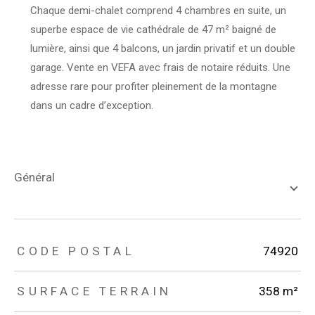
Chaque demi-chalet comprend 4 chambres en suite, un
superbe espace de vie cathédrale de 47 m² baigné de
lumière, ainsi que 4 balcons, un jardin privatif et un double
garage. Vente en VEFA avec frais de notaire réduits. Une
adresse rare pour profiter pleinement de la montagne
dans un cadre d’exception.
général
TRAD_ZEPHYR_Caracteristique
TRAD_ZEPHYR_Valeurs
CODE POSTAL
74920
SURFACE TERRAIN
358 m²