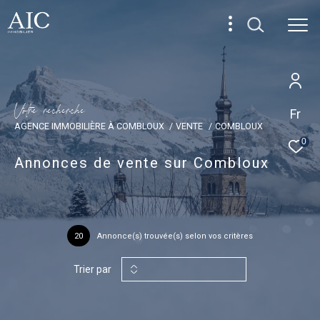
V
o
t
r
e
r
e
c
h
e
r
c
h
e
Fr
AGENCE IMMOBILIÈRE À COMBLOUX
VENTE
COMBLOUX
0
Annonces de vente sur Combloux
20
Annonce(s) trouvée(s) selon vos critères
Trier par