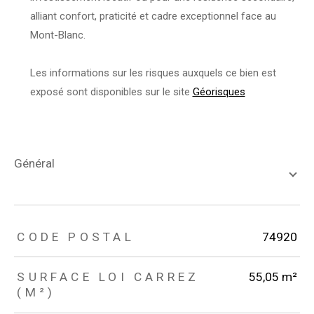
alliant confort, praticité et cadre exceptionnel face au
Mont-Blanc.
Les informations sur les risques auxquels ce bien est
exposé sont disponibles sur le site
Géorisques
général
TRAD_ZEPHYR_Caracteristique
TRAD_ZEPHYR_Valeurs
CODE POSTAL
74920
SURFACE LOI CARREZ
55,05 m²
(M²)