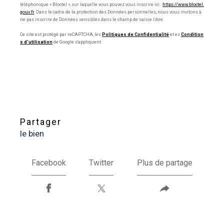
téléphonique « Bloctel », sur laquelle vous pouvez vous inscrire ici :
https://www.bloctel.
gouv.fr
. Dans le cadre de la protection des Données personnelles, nous vous invitons à
ne pas inscrire de Données sensibles dans le champ de saisie libre.
Ce site est protégé par reCAPTCHA, les
Politiques de Confidentialité
et es
Condition
s d'utilisation
de Google s'appliquent.
partager
le bien
Facebook
Twitter
Plus de partage