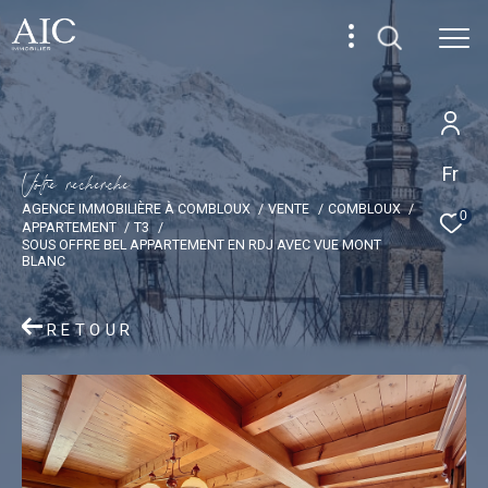
Fr
V
o
t
r
e
r
e
c
h
e
r
c
h
e
AGENCE IMMOBILIÈRE À COMBLOUX
VENTE
COMBLOUX
0
APPARTEMENT
T3
SOUS OFFRE BEL APPARTEMENT EN RDJ AVEC VUE MONT
BLANC
RETOUR