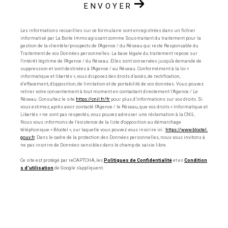
ENVOYER
Les informations recueillies sur ce formulaire sont enregistrées dans un fichier
informatisé par La Boite Immo agissant comme Sous-traitant du traitement pour la
gestion de la clientèle/prospects de l'Agence / du Réseau qui reste Responsable du
Traitement de vos Données personnelles. La base légale du traitement repose sur
l'intérêt légitime de l'Agence / du Réseau. Elles sont conservées jusqu'à demande de
suppression et sont destinées à l'Agence / au Réseau. Conformément à la loi «
informatique et libertés », vous disposez des droits d’accès, de rectification,
d’effacement, d’opposition, de limitation et de portabilité de vos données. Vous pouvez
retirer votre consentement à tout moment en contactant directement l’Agence / Le
Réseau. Consultez le site
https://cnil.fr/fr
pour plus d’informations sur vos droits. Si
vous estimez, après avoir contacté l'Agence / le Réseau, que vos droits « Informatique et
Libertés » ne sont pas respectés, vous pouvez adresser une réclamation à la CNIL.
Nous vous informons de l’existence de la liste d'opposition au démarchage
téléphonique « Bloctel », sur laquelle vous pouvez vous inscrire ici :
https://www.bloctel.
gouv.fr
. Dans le cadre de la protection des Données personnelles, nous vous invitons à
ne pas inscrire de Données sensibles dans le champ de saisie libre.
Ce site est protégé par reCAPTCHA, les
Politiques de Confidentialité
et es
Condition
s d'utilisation
de Google s'appliquent.