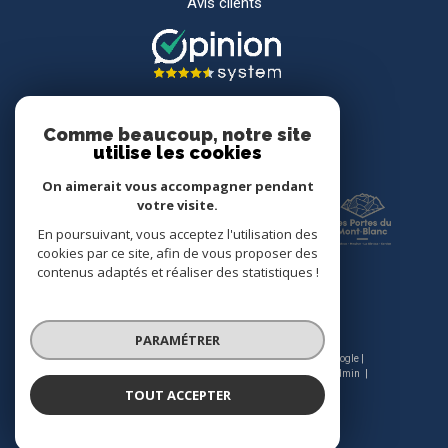
Avis clients
Comme beaucoup, notre site
utilise les cookies
Adhérents
On aimerait vous accompagner pendant
votre visite.
En poursuivant, vous acceptez l'utilisation des
cookies par ce site, afin de vous proposer des
contenus adaptés et réaliser des statistiques !
PARAMÉTRER
© 2026 | Tous droits réservés | Traduction powered by Google |
Nos honoraires
Plan du site
Mentions légales
Admin
Nos liens
Politique RGPD
Cookies
TOUT ACCEPTER