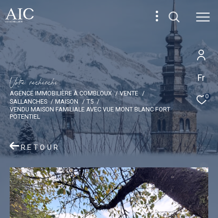
Fr
V
o
t
r
e
r
e
c
h
e
r
c
h
e
AGENCE IMMOBILIÈRE À COMBLOUX
VENTE
0
SALLANCHES
MAISON
T5
VENDU MAISON FAMILIALE AVEC VUE MONT BLANC FORT
POTENTIEL
RETOUR