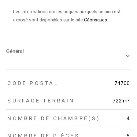
Les informations sur les risques auxquels ce bien est
exposé sont disponibles sur le site
Géorisques
général
TRAD_ZEPHYR_Caracteristique
TRAD_ZEPHYR_Valeurs
CODE POSTAL
74700
SURFACE TERRAIN
722 m²
NOMBRE DE CHAMBRE(S)
4
NOMBRE DE PIÈCES
5