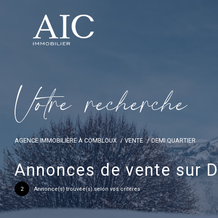
V
o
t
r
e
r
e
c
h
e
r
c
h
e
AGENCE IMMOBILIÈRE À COMBLOUX
VENTE
DEMI QUARTIER
Annonces de vente sur D
2
Annonce(s) trouvée(s) selon vos critères