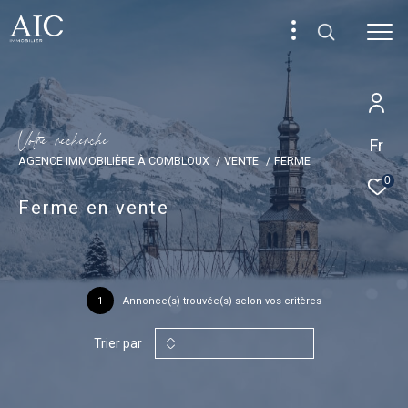
V
o
t
r
e
r
e
c
h
e
r
c
h
e
Fr
AGENCE IMMOBILIÈRE À COMBLOUX
VENTE
FERME
0
Ferme en vente
1
Annonce(s) trouvée(s) selon vos critères
Trier par