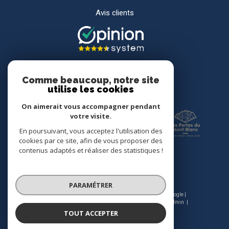
Avis clients
Comme beaucoup, notre site
utilise les cookies
Adhérents
On aimerait vous accompagner pendant
votre visite.
En poursuivant, vous acceptez l'utilisation des
cookies par ce site, afin de vous proposer des
contenus adaptés et réaliser des statistiques !
PARAMÉTRER
© 2026 | Tous droits réservés | Traduction powered by Google |
Nos honoraires
Plan du site
Mentions légales
Admin
Nos liens
Politique RGPD
Cookies
TOUT ACCEPTER