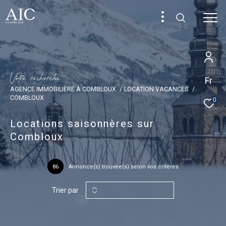
V
o
t
r
e
r
e
c
h
e
r
c
h
e
Fr
AGENCE IMMOBILIÈRE À COMBLOUX
LOCATION VACANCES
COMBLOUX
0
Locations saisonnères sur
Combloux
86
Annonce(s) trouvée(s) selon vos critères
Trier par