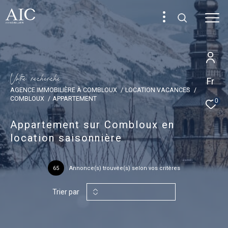
V
o
t
r
e
r
e
c
h
e
r
c
h
e
Fr
AGENCE IMMOBILIÈRE À COMBLOUX
LOCATION VACANCES
COMBLOUX
APPARTEMENT
0
Appartement sur Combloux en
location saisonnière
65
Annonce(s) trouvée(s) selon vos critères
Trier par