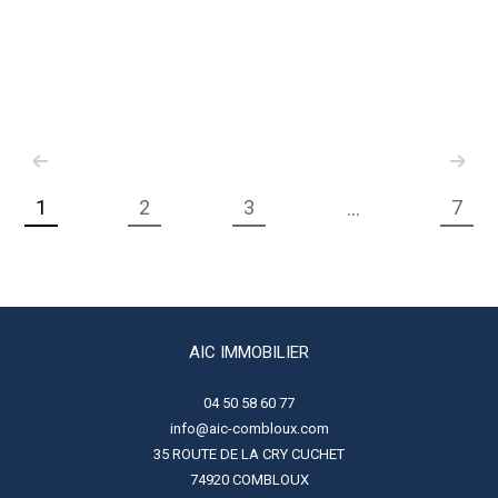
1
2
3
7
...
AIC IMMOBILIER
04 50 58 60 77
info@aic-combloux.com
35 ROUTE DE LA CRY CUCHET
74920
COMBLOUX