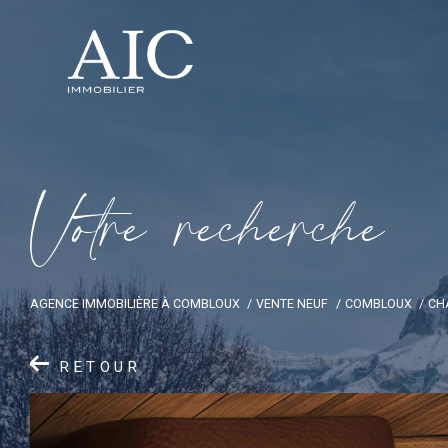
V
o
t
r
e
r
e
c
h
e
r
c
h
e
AGENCE IMMOBILIÈRE À COMBLOUX
VENTE NEUF
COMBLOUX
CH
RETOUR