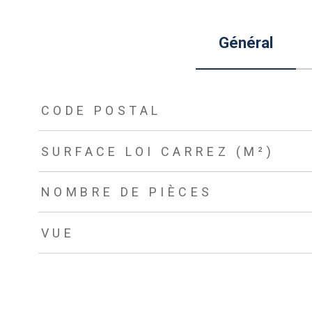
Général
TRAD_ZEPHYR_Caracteristique
TRAD_ZEPHYR_Valeurs
CODE POSTAL
SURFACE LOI CARREZ (M²)
NOMBRE DE PIÈCES
VUE