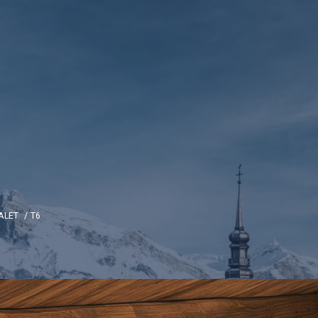
ALET
T6