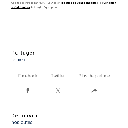
Ce site est protégé par reCAPTCHA, les
Politiques de Confidentialité
et es
Condition
s d'utilisation
de Google s'appliquent.
partager
le bien
Facebook
Twitter
Plus de partage
découvrir
nos outils