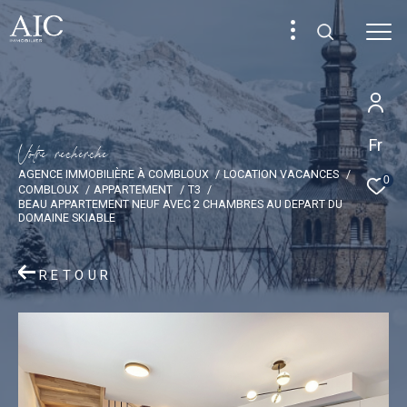
Fr
V
o
t
r
e
r
e
c
h
e
r
c
h
e
AGENCE IMMOBILIÈRE À COMBLOUX
LOCATION VACANCES
0
COMBLOUX
APPARTEMENT
T3
BEAU APPARTEMENT NEUF AVEC 2 CHAMBRES AU DEPART DU
DOMAINE SKIABLE
RETOUR