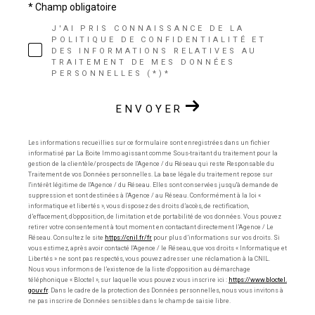
* Champ obligatoire
J'AI PRIS CONNAISSANCE DE LA
POLITIQUE DE CONFIDENTIALITÉ ET
DES INFORMATIONS RELATIVES AU
TRAITEMENT DE MES DONNÉES
PERSONNELLES (*)*
ENVOYER
Les informations recueillies sur ce formulaire sont enregistrées dans un fichier
informatisé par La Boite Immo agissant comme Sous-traitant du traitement pour la
gestion de la clientèle/prospects de l'Agence / du Réseau qui reste Responsable du
Traitement de vos Données personnelles. La base légale du traitement repose sur
l'intérêt légitime de l'Agence / du Réseau. Elles sont conservées jusqu'à demande de
suppression et sont destinées à l'Agence / au Réseau. Conformément à la loi «
informatique et libertés », vous disposez des droits d’accès, de rectification,
d’effacement, d’opposition, de limitation et de portabilité de vos données. Vous pouvez
retirer votre consentement à tout moment en contactant directement l’Agence / Le
Réseau. Consultez le site
https://cnil.fr/fr
pour plus d’informations sur vos droits. Si
vous estimez, après avoir contacté l'Agence / le Réseau, que vos droits « Informatique et
Libertés » ne sont pas respectés, vous pouvez adresser une réclamation à la CNIL.
Nous vous informons de l’existence de la liste d'opposition au démarchage
téléphonique « Bloctel », sur laquelle vous pouvez vous inscrire ici :
https://www.bloctel.
gouv.fr
. Dans le cadre de la protection des Données personnelles, nous vous invitons à
ne pas inscrire de Données sensibles dans le champ de saisie libre.