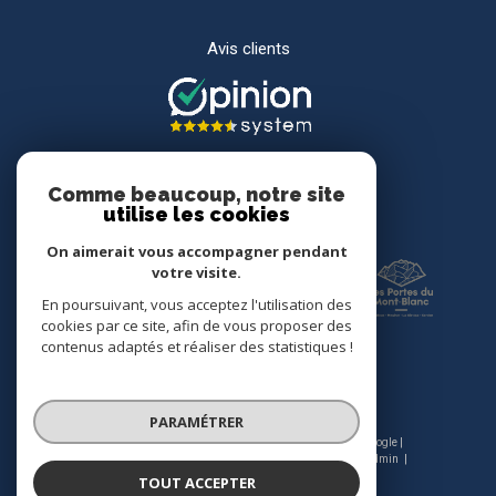
Avis clients
Comme beaucoup, notre site
utilise les cookies
Adhérents
On aimerait vous accompagner pendant
votre visite.
En poursuivant, vous acceptez l'utilisation des
cookies par ce site, afin de vous proposer des
contenus adaptés et réaliser des statistiques !
PARAMÉTRER
© 2026 | Tous droits réservés | Traduction powered by Google |
Nos honoraires
Plan du site
Mentions légales
Admin
Nos liens
Politique RGPD
Cookies
TOUT ACCEPTER