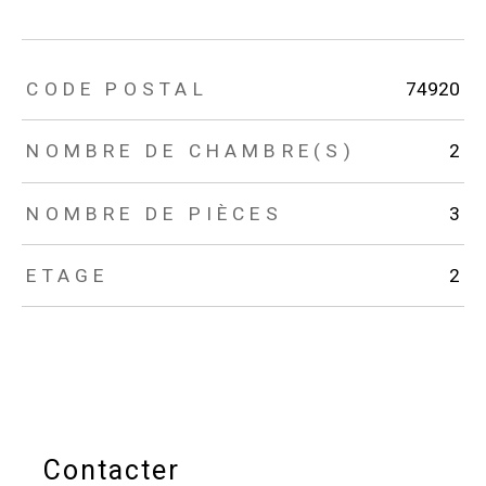
TRAD_ZEPHYR_Caracteristique
TRAD_ZEPHYR_Valeurs
CODE POSTAL
74920
NOMBRE DE CHAMBRE(S)
2
NOMBRE DE PIÈCES
3
ETAGE
2
Contacter