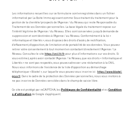
Les informations recueillies sur ce formulaire sont enregistrées dans un fichier
informatisé par La Boite Immo agissant comme Sous-traitant du traitement pour la
gestion de la clientèle/prospects de l'Agence / du Réseau qui reste Responsable du
Traitement de vos Données personnelles. La base légale du traitement repose sur
l'intérêt légitime de l'Agence / du Réseau. Elles sont conservées jusqu'à demande de
suppression et sont destinées à l'Agence / au Réseau. Conformément à la loi «
informatique et libertés », vous disposez des droits d’accès, de rectification,
d’effacement, d’opposition, de limitation et de portabilité de vos données. Vous pouvez
retirer votre consentement à tout moment en contactant directement l’Agence / Le
Réseau. Consultez le site
https://cnil.fr/fr
pour plus d’informations sur vos droits. Si
vous estimez, après avoir contacté l'Agence / le Réseau, que vos droits « Informatique et
Libertés » ne sont pas respectés, vous pouvez adresser une réclamation à la CNIL.
Nous vous informons de l’existence de la liste d'opposition au démarchage
téléphonique « Bloctel », sur laquelle vous pouvez vous inscrire ici :
https://www.bloctel.
gouv.fr
. Dans le cadre de la protection des Données personnelles, nous vous invitons à
ne pas inscrire de Données sensibles dans le champ de saisie libre.
Ce site est protégé par reCAPTCHA, les
Politiques de Confidentialité
et es
Condition
s d'utilisation
de Google s'appliquent.