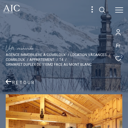
Fr
V
o
t
r
e
r
e
c
h
e
r
c
h
e
AGENCE IMMOBILIÈRE À COMBLOUX
LOCATION VACANCES
0
COMBLOUX
APPARTEMENT
T4
ORMARET DUPLEX DE 110M2 FACE AU MONT BLANC
RETOUR